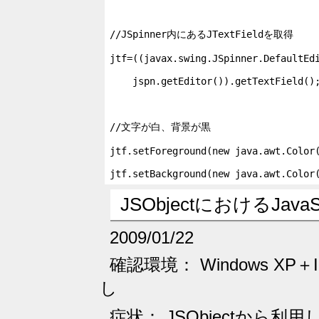
//JSpinner内にあるJTextFieldを取得

jtf=((javax.swing.JSpinner.DefaultEdi
    jspn.getEditor()).getTextField();
//文字が白、背景が黒

jtf.setForeground(new java.awt.Color(
jtf.setBackground(new java.awt.Color
JSObjectにおけるJa
2009/01/22
確認環境： Windows XP＋Int
し
症状： JSObjectから利